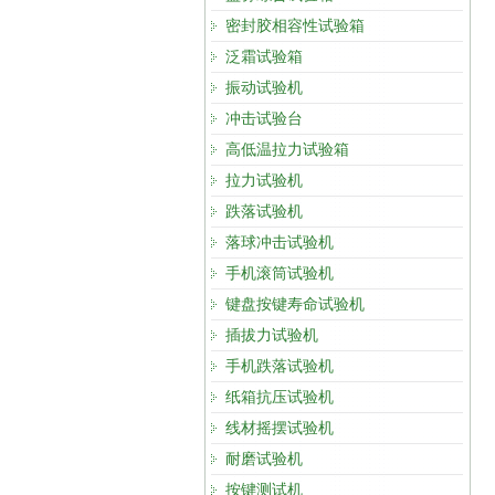
密封胶相容性试验箱
泛霜试验箱
振动试验机
冲击试验台
高低温拉力试验箱
拉力试验机
跌落试验机
落球冲击试验机
手机滚筒试验机
键盘按键寿命试验机
插拔力试验机
手机跌落试验机
纸箱抗压试验机
线材摇摆试验机
耐磨试验机
按键测试机