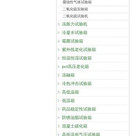
腐蚀性气体试验箱
二氧化硫实验箱
二氧化硫试验机
冻胀力试验机
冷凝水试验箱
霉菌试验箱
紫外线老化试验箱
恒温恒湿试验箱
pct高压老化箱
冻融箱
冷热冲击试验箱
高低温箱
低温箱
药品稳定性试验箱
防锈油脂试验箱
混凝土碳化箱
高低温低气压试验箱