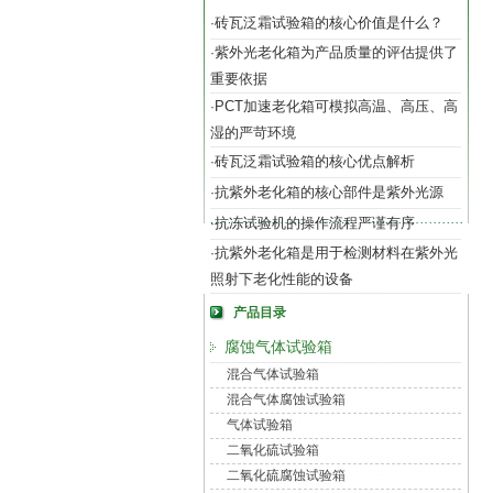
砖瓦泛霜试验箱的核心价值是什么？
·
紫外光老化箱为产品质量的评估提供了
·
重要依据
PCT加速老化箱可模拟高温、高压、高
·
湿的严苛环境
砖瓦泛霜试验箱的核心优点解析
·
抗紫外老化箱的核心部件是紫外光源
·
抗冻试验机的操作流程严谨有序
·
抗紫外老化箱是用于检测材料在紫外光
·
照射下老化性能的设备
产品目录
腐蚀气体试验箱
混合气体试验箱
混合气体腐蚀试验箱
气体试验箱
二氧化硫试验箱
二氧化硫腐蚀试验箱