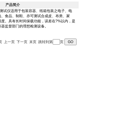
产品简介
页 首页 上一页 下一页 末页 跳转到第
页