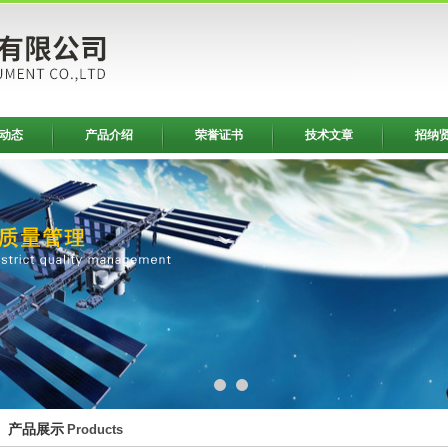
动态
产品介绍
荣誉证书
技术文章
招纳
产品展示
Products