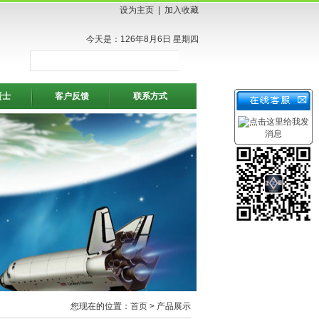
设为主页
|
加入收藏
今天是：126年8月6日 星期四
贤士
客户反馈
联系方式
您现在的位置：
首页
> 产品展示