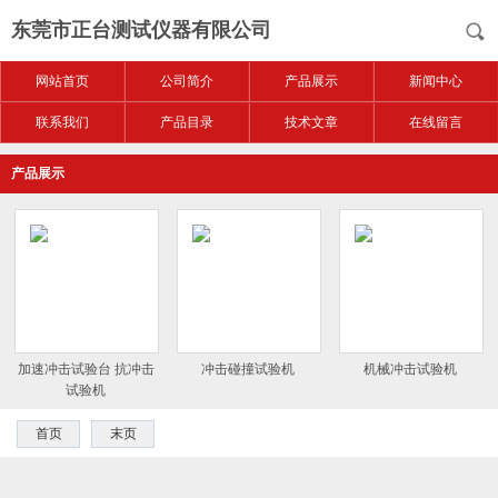
东莞市正台测试仪器有限公司
网站首页
公司简介
产品展示
新闻中心
联系我们
产品目录
技术文章
在线留言
产品展示
加速冲击试验台 抗冲击
冲击碰撞试验机
机械冲击试验机
试验机
首页
末页