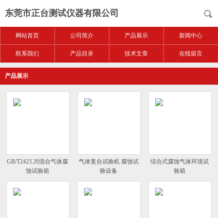
东莞市正台测试仪器有限公司
网站首页
公司简介
产品展示
新闻中心
联系我们
产品目录
技术文章
在线留言
产品展示
GB/T2423.20混合气体腐
气体复合试验机 腐蚀试
综合式腐蚀气体环境试
蚀试验箱
验设备
验箱