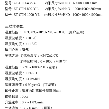
型号: ZT-CTH-408
-Y-L
内形尺寸W×H×D 600×850×800mm
型号: ZT-CTH-800
-Y-L
内形尺寸W×H×D 1000×1000×800mm
型号: ZT-CTH-1000
-Y-L
内形尺寸W×H×D 1000×1000×1000mm
三.技术参数:
温度范围：+10℃/0℃/-10℃/-20℃～+80℃（用户选用）
温度波动度：≤±0.5℃
温度均匀度：≤±1.5℃
适用介质：氨气
测试方法: 1
)试验温度：+34
℃±2.0℃
2)持续时间：0～100d（可调节）
湿度范围：30%～100%R.H（选项）
湿度波动度：±1％RH
湿度均匀度：±3.0％RH
溶液密度值：
0.90g/cm3
.（可调节）
试件距离：溶液面距离试件底部40mm
试验数量：5pcs
升温速率：0.7～1.0℃/min
气体流速：12～16mm/S（可调）