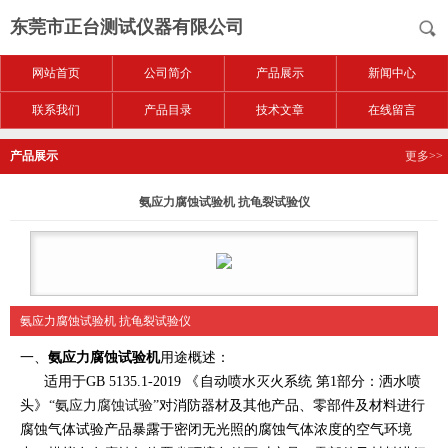
东莞市正台测试仪器有限公司
网站首页
公司简介
产品展示
新闻中心
联系我们
产品目录
技术文章
在线留言
产品展示
更多>>
氨应力腐蚀试验机 抗龟裂试验仪
氨应力腐蚀试验机 抗龟裂试验仪
一、
氨应力腐蚀试验机
用途概述：
适用于
GB 5135.1-2019
《
自动喷水灭火系统 第1部分：洒水喷
头
》
“氨应力腐蚀试
验”
对消防器材及其他产品、零部件及材料进行
腐蚀气体试验产品暴露于密闭无光
照的腐蚀气体浓度的空气环境