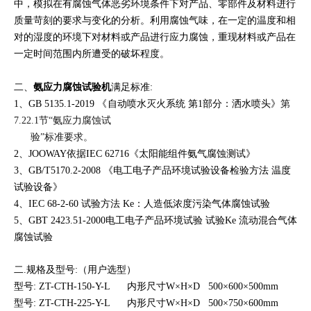
中，模拟在有腐蚀气体恶劣环境条件下对产品、零部件及材料进
行
质量苛刻的要求与变化的分析。利用腐蚀气味，在一定的温度和相
对的湿度的环境下对材料
或产品进行应力腐蚀，重现材料或产品在
一定时间范围内所遭受的破坏程度。
二、
氨应力腐蚀试验机
满足标准:
1、GB 5135.1-2019
《
自动喷水灭火系统 第1部分：洒水喷头
》
第
7.22.1节“氨应力腐蚀试
验”
标准要求。
2、JOOWAY依据IEC 62716《
太阳能组件氨气腐蚀测试》
3、GB/T5170.2-2008 《
电工电子产品环境试验设备检验方法 温度
试验设备》
4、IEC 68-2-60 试验方法 Ke：人造低浓度污染气体腐蚀试验
5、GBT 2423.51-2000电工电子产品环境试验 试验Ke 流动混合气体
腐蚀试验
二.规格及型号:（用户选型）
型号: ZT-CTH-150-Y-L 内形尺寸W×H×D 500×600×500mm
型号: ZT-CTH-225
-Y-L
内形尺寸W×H×D 500×750×600mm