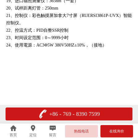
19、进口辐照测量仪：365nm（一套）
20、试样距离灯管：250mm
21、控制仪：彩色触摸屏加拿大7寸屏（RUERSI3861P-UVX）智能
控制仪。
22、控温方式：PID自整SSR控制
23、时间设定范围：0～9999小时
24、使用電源：AC3Φ5W 380V50HZ±10%，（接地）
+86 - 769 - 8390 7599
热线电话
在线询价
首页
定位
留言