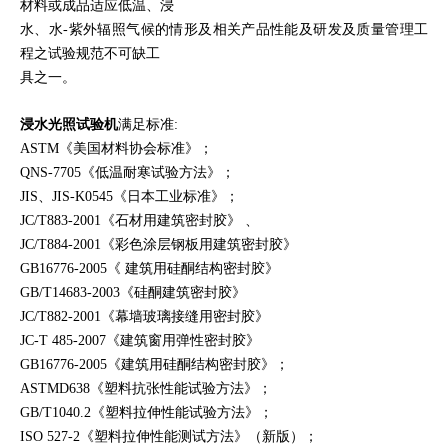
材料或成品适应低温、浸
水、水-紫外辐照气候的情形及相关产品性能及研发及质量管理工
程之试验规范不可缺工
具之一。
浸水光照试验机
满足标准:
ASTM
《
美国材料协会标准
》
；
QNS-7705
《
低温耐寒试验方法
》
；
JIS、JIS-K0545
《
日本工业标准
》
；
JC/T883-2001《石材用建筑密封胶》 、
JC/T884-2001《彩色涂层钢板用建筑密封胶》
GB16776-2005《 建筑用硅酮结构密封胶》
GB/T14683-2003《硅酮建筑密封胶》
JC/T882-2001《幕墙玻璃接缝用密封胶》
JC-T 485-2007《建筑窗用弹性密封胶》
GB16776-2005《建筑用硅酮结构密封胶》；
ASTMD638
《
塑料抗张性能试验方法
》
；
GB/T1040.2
《
塑料拉伸性能试验方法
》
；
ISO 527-2
《
塑料拉伸性能测试方法
》
（新版）；