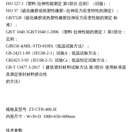
ISO 527-1
《
塑料.拉伸性能测定.第1部分:总则
》
（旧版）；
ISO 37
《
硫化橡胶或热塑性橡胶--拉伸应力应变特性的测定
》
；
GB/T528
《
硫化橡胶或热塑性橡胶拉伸应力应变性能的测定 标
准
》
；
GB/T 1040.1GB/T1040.1-2006
《
塑料 拉伸性能的测定
》
第1部分：
总则；
GJB150.4(MIL-STD-810D)
《
低温试验方法
》
；
GB-2423.1-89（IEC68-2-1）试验A：低温试验方法；
GB2423.3-93（IEC68-2-3）试验Ca：低温恒定试验方法；
GB-T 13477.3-2017《 建筑密封材料试验方法 第3部分 使用标准器
具测定密封材料挤出性
的方法》
规格及型号: ZT-CTH-400-JZ
内形尺寸：W×H×D 1000×650×600mm
技术参数: