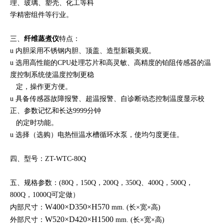
理、玻璃、塑壳、化工等科
学精密组件等行业
。
三、
纤维蒸煮仪
特点：
u 内胆采用不锈钢内胆、顶盖、造型新颖美观。
u 选用高性能的CPU处理芯片和高灵敏、高精度的铂阻传感器的温
度
控制系统使温度控制更稳
定
，操作更方便。
u 具备传感器故障报警、超温报警、自诊断动态控制温度显示校
正、参数记忆和长达9999分钟
的定时功能。
u 选择（选购）电热恒温水槽循环水泵，使均匀度更佳。
四、型号：ZT-WTC-80Q
五、规格参数：(80Q，150Q，200Q，350Q、400Q，500Q，
800Q，
1000Q
可
定做
）
W4
00
×D35
0
×H57
0
内部尺寸：
mm. (长×宽×高)
W52
0
×D
420
×H150
0
外部尺寸：
mm. (
长×宽
×
高
)