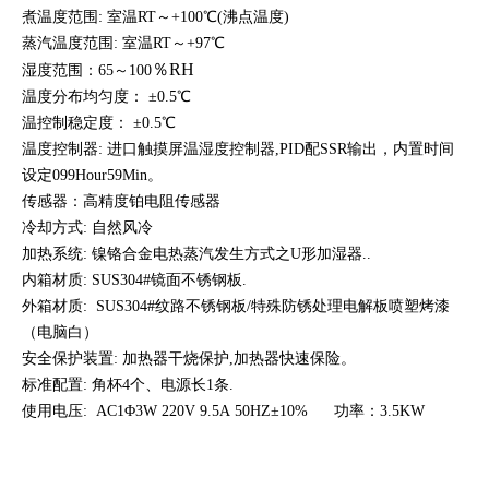
煮温度范围: 室温RT～+100℃(沸点温度)
蒸汽
温度范围: 室温RT～+97℃
％RH
湿度范围：65
～
1
00
温度分布均匀度： ±0.5℃
温控制稳定度： ±0.5℃
温度控制器: 进口触摸屏温湿度控制器,PID配SSR输出，内置时间
设定099Hour59Min。
传感器：高精度铂电阻传感器
冷却方式: 自然风冷
加热系统: 镍铬合金电热蒸汽发生方式之U形加湿器..
内箱材质: SUS304#镜面不锈钢板.
外箱材质:
SUS304#纹路不锈钢板/
特殊防锈处理电解板喷塑烤漆
（电脑白）
安全保护装置: 加热器干烧保护,加热器快速保险。
标准配置: 角杯4个、电源长1条.
使用电压: AC1Φ3W 220V 9.5A 50HZ±10% 功率：3.5KW