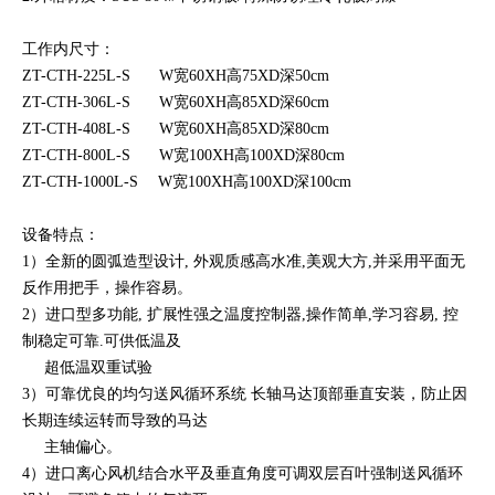
工作内尺寸：
ZT-CTH-225L-S W宽60XH高75XD深50cm
ZT-CTH-306L-S W宽60XH高85XD深60cm
ZT-CTH-408L-S W宽60XH高85XD深80cm
ZT-CTH-800L-S W宽100XH高100XD深80cm
ZT-CTH-1000L-S W宽100XH高100XD深100cm
设备特点：
1）全新的圆弧造型设计, 外观质感高水准,美观大方,并采用平面无
反作用把手，操作容易。
2）进口型多功能, 扩展性强之温度控制器,操作简单,学习容易, 控
制稳定可靠.可供低温及
超低温双重试验
3）可靠优良的均匀送风循环系统 长轴马达顶部垂直安装，防止因
长期连续运转而导致的马达
主轴偏心。
4）进口离心风机结合水平及垂直角度可调双层百叶强制送风循环