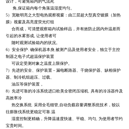
设计，可避免箱内的气流死
角,保证箱内每个角落温湿度均匀。
5）宽敞明亮之大型电热观察视窗：由三层超大型真空镀膜（加热
膜）视窗及高亮度荧光灯组
合而成，可清楚观察箱内试验样品，并有效防止因内外温差而
引起
的水雾形成, 让使用者可
随时观测试验箱内的状况。
6）安全保护. 确保机器本身,被测产品及使用者安全，独立于主控
制器之电子式超温保护装置
可设定受测对象之温度上限保护。
7）先进的安全、保护装置－漏电断路器、干烧保护器、缺相保护
器、制冷机组超压、过载、
油压等保护装置 。
8）先进可靠的冷冻系统进口欧美全密闭压缩机. 具有的冷冻器件及
高效率冷
热交换系统. 采用全毛细管,自动负载容量调整系统技术，较
以
往膨胀伐系统更稳定可靠.温
湿度控制更精确，升降温速度快速、平稳、均
匀, 为使用者节约
宝贵时间。