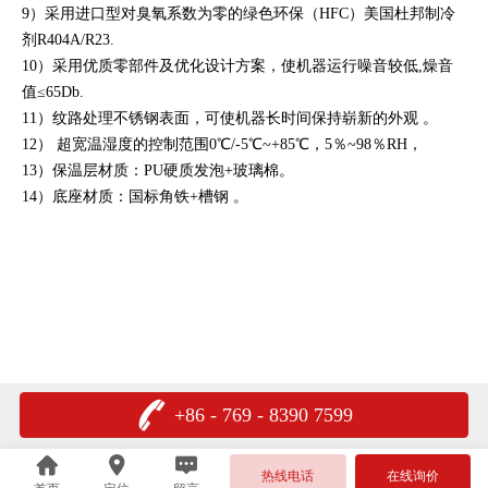
9）采用进口型对臭氧系数为零的绿色环保（HFC）美国杜邦制冷
剂R404A/R23.
10）采用优质零部件及优化设计方案，使机器运行噪音较低,燥音
值≤65Db.
11）纹路处理不锈钢表面，可使机器长时间保持崭新的外观 。
12） 超宽温湿度的控制范围0℃/
-5℃~+85℃，5％~98％RH，
13）保温层材质：PU硬质发泡+玻璃棉。
14）底座材质：国标角铁+槽钢 。
+86 - 769 - 8390 7599
热线电话
在线询价