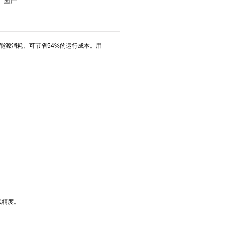
国产
和能源消耗、可节省54%的运行成本。用
试精度。