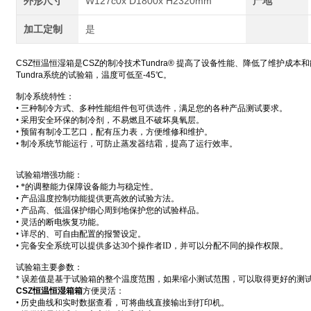
外形尺寸
W127c0x D1800x H2320mm
产地
加工定制
是
CSZ恒温恒湿
箱是CSZ的制冷技术Tundra® 提高了设备性能、降低了维护成本
Tundra系统的试验箱，温度可低至-45℃。
制冷系统特性：
• 三种制冷方式、多种性能组件包可供选件，满足您的各种产品测试要求。
• 采用安全环保的制冷剂，不易燃且不破坏臭氧层。
• 预留有制冷工艺口，配有压力表，方便维修和维护。
• 制冷系统节能运行，可防止蒸发器结霜，提高了运行效率。
试验箱增强功能：
• *的调整能力保障设备能力与稳定性。
• 产品温度控制功能提供更高效的试验方法。
• 产品高、低温保护细心周到地保护您的试验样品。
• 灵活的断电恢复功能。
• 详尽的、可自由配置的报警设定。
• 完备安全系统可以提供多达30个操作者ID，并可以分配不同的操作权限。
试验箱
主要参数：
* 误差值是基于试验箱的整个温度范围，如果缩小测试范围，可以取得更好的测
CSZ恒温恒湿箱
箱
方便灵活：
• 历史曲线和实时数据查看，可将曲线直接输出到打印机。