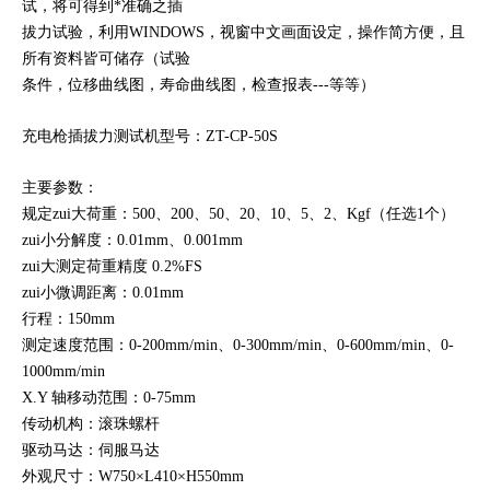
试
，将可得到*准确之插
拔力试验，利用WINDOWS，视窗中文画面设定，操作简
方便，且
所有资料皆可储存（试验
条件，位移曲线图，寿命曲线图，检查报表---
等等）
充电枪插拔力测试
机
型号：ZT-CP-50S
主要参数：
规定zui大荷重：500、200、50、20、10、5、2、Kgf（任选1个）
zui小分解度：0.01mm、0.001mm
zui大测定荷重精度 0.2%FS
zui小微调距离：0.01mm
行程：150mm
测定速度范围：0-200mm/min、0-300mm/min、0-600mm/min、0-
1000mm/min
X.Y 轴移动范围：0-75mm
传动机构：滚珠螺杆
驱动马达：伺服马达
外观尺寸：W750×L410×H550mm