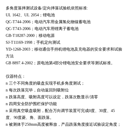
多角度
落摔测试设备/定向摔落试验机
依照标准:
UL 1642、UL 2054；锂电池
QC-T744-2006；电动汽车用金属氢化物镍蓄电池
QC-T743-2006；电动汽车用锂离子蓄电池
GB-T18287-2000；移动电源
SJ-T11169-1998；手机定向测试
YD-1268-2003；移动通信手持机锂电池及充电器的安全要求和
试验
方法
GB 8897.4-2002；原电池第4部分锂电池安全要求等测试标准。
仪器特点：
n 三个不同角度的吸盘实现手机多角度测试；
n 每次跌落完毕，自动返回到吸附位
n 跌落高度、吸附高度可以设定，跌落次数显示/清零
n 四周安全防护围栏保护功能
n 采用真空吸盘吸附，配合万向调节装置可完成0度、30度、45
度、90度菱、角、
面跌落。
n 被测体于250mm高度被释放，产品跌落角度接近试验设定角度；