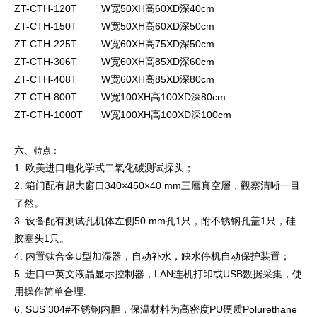
ZT-CTH-120T W宽50XH高60XD深40cm
ZT-CTH-150T W宽50XH高60XD深50cm
ZT-CTH-225T W宽60XH高75XD深50cm
ZT-CTH-306T W宽60XH高85XD深60cm
ZT-CTH-408T W宽60XH高85XD深80cm
ZT-CTH-800T W宽100XH高100XD深80cm
ZT-CTH-1000T W宽100XH高100XD深100cm
六、
特点：
1. 欧美进口电化学式二氧化碳测试探头；
2. 箱门配有超大窗口340×450×40 mm三層真空層，觀察清晰一目
了然。
3. 设备配有测试孔机体左侧50 mm孔1只，附不锈钢孔盖1只，硅
胶塞头1只。
4. 内置钛合金U型加湿器，自动补水，缺水停机自动保护装置；
5. 进口中英文液晶显示控制器，LAN连机打印或USB数据采集，使
用操作简
单合理.
6. SUS 304#不锈钢内胆，保温材料为高密度PU硬质Polurethane