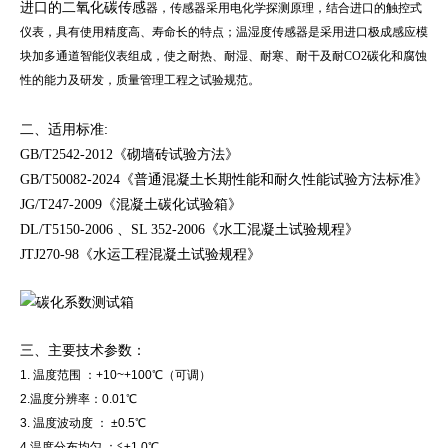
进口的二氧化碳传感
器，传感器采用电化学探测原理，结合进口的触控式
仪表，具有使用精度高、寿命长的特点；温湿度传感器是采用进口极成感应模
块加多通道智能仪表组成，使之耐热、耐湿、耐寒、耐干及耐CO2碳化和腐蚀
性的能力及研发，质量管理工程之试验规范。
二、适用标准:
《砌墙砖试验方法》
GB/T2542-2012
《普通混凝土长期性能和耐久性能试验方法标准》
GB/T50082-2024
《混凝土碳化试验箱》
JG/T247-2009
《水工混凝土试验规程》
DL/T5150-2006 、SL 352-2006
《水运工程混凝土试验规程》
JTJ270-98
三、主要技术参数：
1. 温度范围 ：+10~+100℃（可调）
2.温度分辨率：0.01℃
3. 温度波动度 ： ±0.5℃
4.温度分布均匀 ：≦±1.0℃