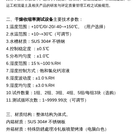
运工程混凝土及相关产品的研发与评定质量管理工程之试验规范。
二、
干燥收缩率测试设备
主要技术参数：
1.温度范围：+10℃/0/-20/-40~+150℃。（用户选择）
2.水温范围：+10~+30℃（可调节）
3.水槽材质：SUS 304# 不锈钢
4.控制稳定度 ：±0.5℃
5.分布均匀度 ：±1.0℃
6.湿度范围：15％~100％RH
7.湿度控制方式：饱和氯化钙溶液
8.湿度波动度：±1.0％RH
9.湿度均匀度：±3.0％RH
10.试件数量：1组、2组、3组、4组、5组/每组3块（选购）
11.测试循环次数：1~9999.99次（可调节）
三、材质结构：整体结构为体式。
内箱材质：SUS 304# 不锈钢板
外箱材质：特殊防銹處理冷轧板噴塑烤漆（电脑白色）