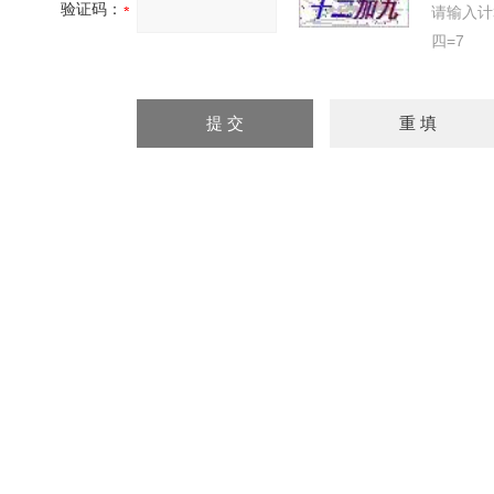
验证码：
请输入计
四=7
相关同类产品：
ZT-CP-50S充电桩插拔试验仪，试验装
插拔力耐
拉拔力测试仪，拉拔力试验机
置 压强度试验机
耐久测试
ZT-CP-50S注油枪插拔力测试机，插拔
ZT-CP-50S插拔寿命测试，耐
ZT-CP
测试仪
插拔力试验机
命测试机
版权所有 总访问量：
932814
地址：东莞市桥头镇岭头社区工业大路西五巷2号E栋一楼A
8390 7599 传真：+86 - 769 - 8390 7166 手机：13712359910 联系人：粟显全 邮箱：
itemap
网址：www.dgztyq.com 技术支持：仪表网
管理登陆
ICP备案号：
粤ICP备12
仪表网