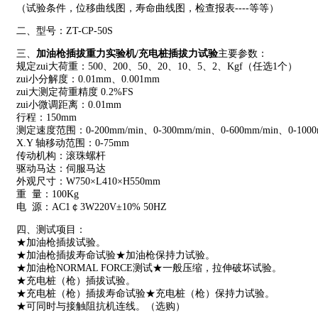
（试验条件，位移曲线图，寿命曲线图，检查报表----等等）
二、型号：ZT-CP-50S
三、
加油枪插拔重力实验机/充电桩插拔力试验
主要参数：
规定zui大荷重：500、200、50、20、10、5、2、Kgf（任选1个）
zui小分解度：0.01mm、0.001mm
zui大测定荷重精度 0.2%FS
zui小微调距离：0.01mm
行程：150mm
测定速度范围：0-200mm/min、0-300mm/min、0-600mm/min、0-1000
X.Y 轴移动范围：0-75mm
传动机构：滚珠螺杆
驱动马达：伺服马达
外观尺寸：W750×L410×H550mm
重 量：100Kg
电 源：AC1￠3W220V±10% 50HZ
四、测试项目：
★加油枪插拔试验。
★加油枪插拔寿命试验★加油枪保持力试验。
★加油枪NORMAL FORCE测试★一般压缩，拉伸破坏试验。
★充电桩（枪）插拔试验。
★充电桩（枪）插拔寿命试验★充电桩（枪）保持力试验。
★可同时与接触阻抗机连线。（选购）