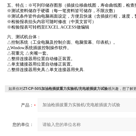
五、特点：※可列印储存图形（插拔位移曲线图，寿命曲线图，检查
※测试资料储存于硬碟（每一笔资料皆可储存，不限次数）
※测试条件皆件由电脑画面设定，方便且快速（含插拔行程，速度，
※检验报表抬头内容可随时修改（中英文皆可）
※检验报表可转档至EXCEL.ACCESS做编辑
六、测试机台体：
△控制系统（工业电脑及控制介面、电脑萤幕、印表机）。
△Window系统插拔控制操作软件。
△荷重元 △夹嘴一套。
△整排连接器用位置自动修正装置。
△单支辘接器用位置自动修正装置。
△整排连接器用夹具△单支连接器用夹具.
如果你对
ZT-CP-50S加油枪插拔重力实验机/充电桩插拔力试验
感兴趣，想了解
产品：
您的单位：