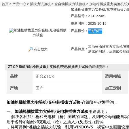
首页
>
产品中心
>
插拔力试验机
>
全自动插拔力试验机
> 加油枪插拔重力实验机/
加油枪插拔重力实验机/充电桩插拔力
产品型号：
ZT-CP-50S
更新时间：
2025-10-19
产品报价：
加油枪插拔重力实验机/充
产品特点：
点击放大
测试的问题，及测试公母
ZT-CP-50S加油枪插拔重力实验机/充电桩插拔力试验
的详细资料：
品牌
正台ZTCK
适用领域
产地
国产
加工定制
加油枪插拔重力实验机/充电桩插拔力试验
-详细资料欢迎垂询：
一、
加油枪插拔重力实验机/充电桩插拔力试验
用途说明：
解决各种加油枪和充电桩（枪）测试的问题，及测试公母端能自动
用于各种加油枪和充电桩（枪）之插入力及拔出力测试
，将可得到*准确之插拔力试验，利用WINDOWS，视窗中文画面设