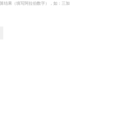
算结果（填写阿拉伯数字），如：三加
久试验仪，插拔力
ZT-CP-50S注油枪插拔力
机
寿命试验机
-50S全自动插拔力寿
ZT-CP-50S全自动插拔力
寿命试验机
区 邮编：523530
返回首页
zhengtai78@163.com
052653号